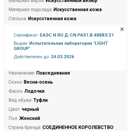
Материал верха:
Искусственный велюр
Материал подклада:
Искусственная кожа
Стелька:
Искусственная кожа
Подошва:
ТПУ
Сертификат:
ЕАЭС N RU Д-CN.PA01.B.48883/21
Полнота:
Стандартная стопа
Выдан:
Испытательная лаборатория "LIGHT
Размерность:
Размер в размер
GROUP"
Высота каблука (см):
6
Действителен до:
24.03.2026
Торговая марка:
Betsy
Назначение:
Повседневная
Сезон:
Весна-осень
Фасон:
Лодочки
Вид обуви:
Туфли
Цвет:
черный
Пол:
Женский
Страна бренда:
СОЕДИНЕННОЕ КОРОЛЕВСТВО