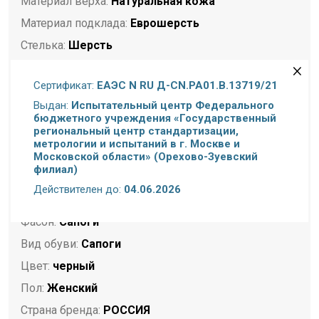
Материал верха:
Натуральная кожа
Материал подклада:
Еврошерсть
Стелька:
Шерсть
Подошва:
Резина
Сертификат:
ЕАЭС N RU Д-CN.РА01.В.13719/21
Полнота:
Стандартная стопа
Выдан:
Испытательный центр Федерального
Размерность:
Размер в размер
бюджетного учреждения «Государственный
региональный центр стандартизации,
Высота каблука (см):
4.5
метрологии и испытаний в г. Москве и
Торговая марка:
TOFA
Московской области» (Орехово-Зуевский
филиал)
Назначение:
Повседневная
Действителен до:
04.06.2026
Сезон:
Зима
Фасон:
Сапоги
Вид обуви:
Сапоги
Цвет:
черный
Пол:
Женский
Страна бренда:
РОССИЯ