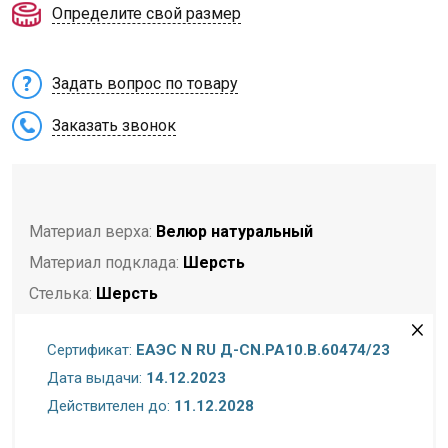
Определите свой размер
Задать вопрос по товару
Заказать звонок
Материал верха:
Велюр натуральный
Материал подклада:
Шерсть
Стелька:
Шерсть
Подошва:
ТЭП
Сертификат:
ЕАЭС N RU Д-CN.РА10.В.60474/23
Полнота:
Стандартная стопа
Дата выдачи:
14.12.2023
Размерность:
Размер в размер
Действителен до:
11.12.2028
Торговая марка:
Madella