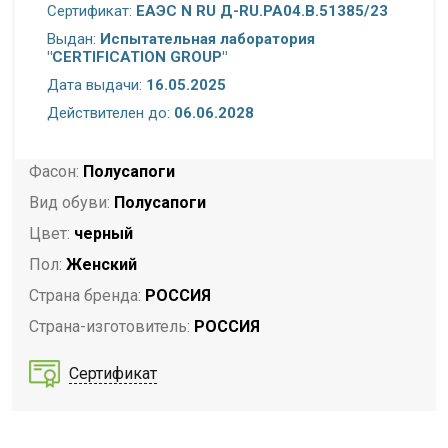
Сертификат:
ЕАЭС N RU Д-RU.PA04.B.51385/23
Полнота:
Стандартная стопа
Выдан:
Испытательная лаборатория
Размерность:
Размер в размер
"CERTIFICATION GROUP"
Торговая марка:
Selm
Дата выдачи:
16.05.2025
Назначение:
Повседневная
Действителен до:
06.06.2028
Сезон:
Зима
Фасон:
Полусапоги
Вид обуви:
Полусапоги
Цвет:
черный
Пол:
Женский
Страна бренда:
РОССИЯ
Страна-изготовитель:
РОССИЯ
Сертификат