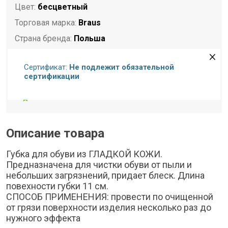
Цвет:
бесцветный
Торговая марка:
Braus
Страна бренда:
Польша
Страна-изготовитель:
РОССИЯ
Сертификат:
Не подлежит обязательной
Комплектация:
Губка для обуви
сертификации
Сертификат
Описание товара
Губка для обуви из ГЛАДКОЙ КОЖИ.
Предназначена для чистки обуви от пыли и
небольших загрязнений, придает блеск. Длина
повехности губки 11 см.
СПОСОБ ПРИМЕНЕНИЯ: провести по очищенной
от грязи поверхности изделия несколько раз до
нужного эффекта