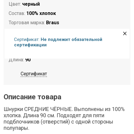
Цвет:
черный
Состав:
100% хлопок
Торговая марка:
Braus
Страна бренда:
Польша
Сертификат:
Не подлежит обязательной
Страна-изготовитель:
Польша
сертификации
Комплектация:
Шнурки
Длина:
90
Сертификат
Описание товара
Шнурки СРЕДНИЕ ЧЁРНЫЕ. Выполнены из 100%
хлопка. Длина 90 см. Подходят для пяти
подблочников (отверстий) с одной стороны
полупары.